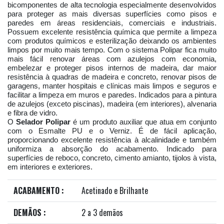
bicomponentes de alta tecnologia especialmente desenvolvidos
para proteger as mais diversas superfícies como pisos e
paredes em áreas residenciais, comerciais e industriais.
Possuem excelente resistência química que permite a limpeza
com produtos químicos e esterilização deixando os ambientes
limpos por muito mais tempo. Com o sistema Polipar fica muito
mais fácil renovar áreas com azulejos com economia,
embelezar e proteger pisos internos de madeira, dar maior
resistência à quadras de madeira e concreto, renovar pisos de
garagens, manter hospitais e clínicas mais limpos e seguros e
facilitar a limpeza em muros e paredes. Indicados para a pintura
de azulejos (exceto piscinas), madeira (em interiores), alvenaria
e fibra de vidro.
O
Selador Polipar
é um produto auxiliar que atua em conjunto
com o Esmalte PU e o Verniz. É de fácil aplicação,
proporcionando excelente resistência à alcalinidade e também
uniformiza a absorção do acabamento. Indicado para
superfícies de reboco, concreto, cimento amianto, tijolos à vista,
em interiores e exteriores.
ACABAMENTO :
Acetinado e Brilhante
DEMÃOS :
2 a 3 demãos