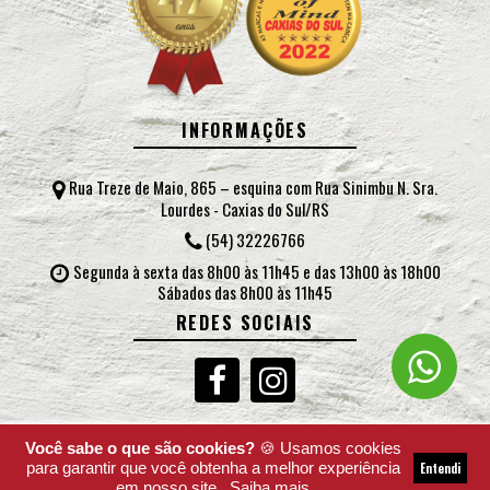
INFORMAÇÕES
Rua Treze de Maio, 865 – esquina com Rua Sinimbu N. Sra.
Lourdes - Caxias do Sul/RS
(54) 32226766
Segunda à sexta das 8h00 às 11h45 e das 13h00 às 18h00
Sábados das 8h00 às 11h45
REDES SOCIAIS
Você sabe o que são cookies?
🍪 Usamos cookies
para garantir que você obtenha a melhor experiência
Entendi
Desenvolvido por
MEDIALINE SISTEMAS
em nosso site.
Saiba mais