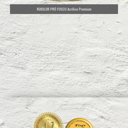
FRENTES & FACHADAS ELÁSTICA Tinta Flexível
REKOLOR PRÓ SEMIBRILHO Acrílico Premium
REKOLOR PRÓ FOSCO Acrílico Premium