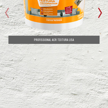
REKOLOR PRÓ FOSCO Acrílico Premium
PROFISSIONAL ACR TEXTURA MÉDIA
PROFISSIONAL ACR TEXTURA LISA