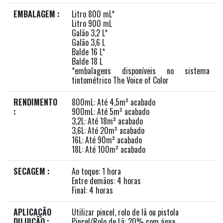
EMBALAGEM :
Litro 800 mL*
Litro 900 mL
Galão 3,2 L*
Galão 3,6 L
Balde 16 L*
Balde 18 L
*embalagens disponíveis no sistema
tintométrico The Voice of Color
RENDIMENTO
800mL: Até 4,5m² acabado
:
900mL: Até 5m² acabado
3,2L: Até 18m² acabado
3,6L: Até 20m² acabado
16L: Até 90m² acabado
18L: Até 100m² acabado
SECAGEM :
Ao toque: 1 hora
Entre demãos: 4 horas
Final: 4 horas
APLICAÇÃO
Utilizar pincel, rolo de lã ou pistola
DILUIÇÃO :
Pincel/Rolo de Lã: 20% com água